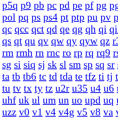
p5q
p9
pb
pc
pd
pe
pf
pg
p
pol
pq
ps
ps4
pt
ptp
pu
pv
qc
qcc
qct
qd
qe
qg
qh
qi
q
qs
qt
qu
qv
qw
qy
qyw
qz
r
rm
rmh
rn
rnc
ro
rp
rq
rq9
r
sg
si
siq
sj
sk
sl
sm
sp
sq
sr
ta
tb
tb6
tc
td
tda
te
tfz
ti
tj
tu
tv
tx
ty
tz
u2r
u35
u4
u6
uhf
uk
ul
um
un
uo
upd
uq
uzz
v0
v1
v4
v4g
v5
v8
va