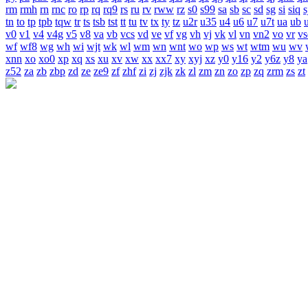
rm
rmh
rn
rnc
ro
rp
rq
rq9
rs
ru
rv
rww
rz
s0
s99
sa
sb
sc
sd
sg
si
siq
s
tn
to
tp
tpb
tqw
tr
ts
tsb
tst
tt
tu
tv
tx
ty
tz
u2r
u35
u4
u6
u7
u7t
ua
ub
v0
v1
v4
v4g
v5
v8
va
vb
vcs
vd
ve
vf
vg
vh
vj
vk
vl
vn
vn2
vo
vr
vs
wf
wf8
wg
wh
wi
wjt
wk
wl
wm
wn
wnt
wo
wp
ws
wt
wtm
wu
wv
xnn
xo
xo0
xp
xq
xs
xu
xv
xw
xx
xx7
xy
xyj
xz
y0
y16
y2
y6z
y8
ya
z52
za
zb
zbp
zd
ze
ze9
zf
zhf
zi
zj
zjk
zk
zl
zm
zn
zo
zp
zq
zrm
zs
zt