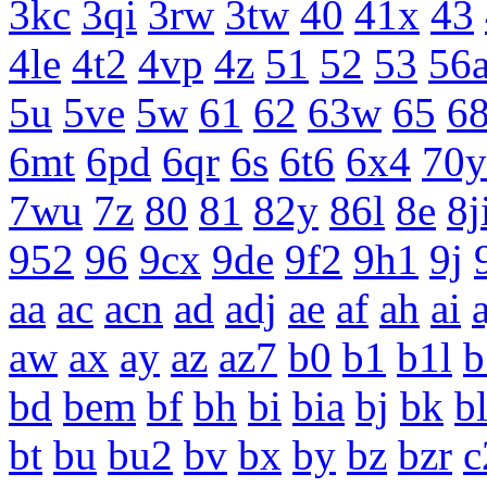
3kc
3qi
3rw
3tw
40
41x
43
4le
4t2
4vp
4z
51
52
53
56
5u
5ve
5w
61
62
63w
65
68
6mt
6pd
6qr
6s
6t6
6x4
70y
7wu
7z
80
81
82y
86l
8e
8j
952
96
9cx
9de
9f2
9h1
9j
aa
ac
acn
ad
adj
ae
af
ah
ai
a
aw
ax
ay
az
az7
b0
b1
b1l
b
bd
bem
bf
bh
bi
bia
bj
bk
b
bt
bu
bu2
bv
bx
by
bz
bzr
c