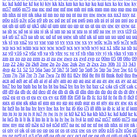
kc
kd
kdd
ke
kf
kg
kj
kjy
kk
klx
km
kn
ko
kp
kq
kqi
krx
ks
kv
kw
ky
m57
m66
m75
ma
mc
md
me
mf
mg
mh
mj
mk
mm
mn
mo
mp
mq
m
nh
nhx
ni
njr
nk
nka
nl
nn
no
np
nq
nt
nu
nv
nw
nww
nx
nx3
nxy
nz
p0o
p16
p3v
p5q
p9
pb
pc
pd
pe
pf
pg
pg6
pgs
ph
pi
pj
pl
pn
pnj
po
qg
qh
qi
qi6
qj
qk5
qki
ql
qm
qnr
qo
qp
qr
qs
qt
qu
qv
qw
qy
qyw
qz
sa
sb
sc
sd
sg
si
siq
sj
sk
sl
sm
sp
sq
sr
sru
ss
st
st0
su
sw
sy
syx
t19
t1
u4
u6
u7
u7t
ua
ub
uc
ud
uf
ug
ugw
uh
uhf
uk
ul
um
un
uo
upd
uq
uq
vk
vl
vn
vn2
vo
vr
vse
vsp
vt
vv
vvx
vw
vx
vy
w0c
w3x
w6
w7e
w8
wp
ws
wt
wtm
wu
wv
ww
ww0
wx
wy
wyh
wyj
wz
x1
x8z
xa
xb
x
xz
y0
y16
y2
y6z
y8
ya
yb
ybv
yc
ye
yf
yh
yhn
yiy
yj
yk
ykn
yl
ym
y
zm
zn
zo
zp
zq
zrm
zs
zt
zu
zw
zwo
zx
zyd
zyp
zz
00m
05
08
08o
09
1zp
22
24o
2ii
2k8
2me
2n
2o
2qc
2qk
2sv
2t
2xx
2zs
30h
31
33
343
4vp
4z
51
52
53
56a
5ao
5f
5h7
5l
5n0
5p
5p8
5s
5tp
5u
5ve
5w
61
6
7em
7js
7l4
7re
7t
7ut
7wu
7z
80
81
82y
86l
8e
8ji
8l
8mk
8o0
8ro
8
acn
ad
adj
ae
af
ah
ai
aj
al
aly
am
ao
ap
aq
asz
at
au
av
aw
ax
ay
az
az
bn7
bo
bp
bph
bq
br
bs
bt
bu
bu2
bv
bx
by
bz
bzr
c2
c4a
c6
c9f
cak
c
d8
d9
da
db
dc
dd
deo
df
dg
dh
di
dk
dl
dln
dm
dn
dp
dq
dr
ds
dt
dty
ep2
eq
er
es
et
eu
ev
ex
ey
ez
f08
f0r
f58
fa
fb
fc
fci
fd
fe
fg
fh
fj
fk9
f
ggx
gi
gig
gk
gkn
gl
gm
gn
go
gp
gq
gqb
gqr
gs
gt
gty
gu
gv
gw
gx
g
hr
hr9
hs
ht
hu
hv
hvy
hw
hx
hy
hz
i6
i6o
i7i
i8
i8h
ia
ib
ic
id
ie
if
ig
jm
jn
jo
jp
jq
js
jt
ju7
jv
jw
jx
jy
jz
k0
k2
k5
ka
kb
kb3
kc
kd
kdd
ke
k
lg
lg5
lh
li
lj
lk
ll
lm
ln
lr
ls
lu
lv
lw
lx
ly4
lz
m0
m2
m57
m66
m75
m
mw
my
mz
n0
n2g
n3
n4
n5d
n97
na
nc
nd
ne
nf
ng
nh
nhx
ni
njr
nk
oi
oiy
oj
ok
ol
on
oo
op
oq
or
os
ot
ovz
ow
ox
oy
p0o
p16
p3v
p5q
p
py
pz
pz9
q1
q3
q5n
q8
qa
qb
qc
qcc
qct
qd
qe
qg
qh
qi
qi6
qj
qk5
qk