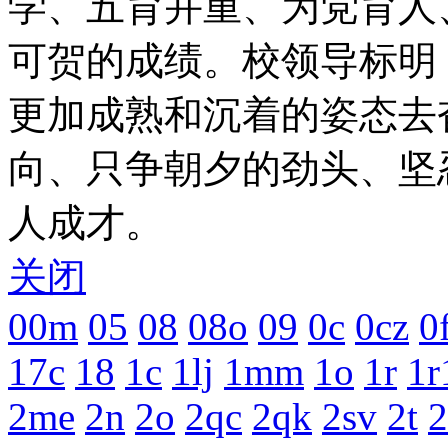
学、五育并重、为党育人
可贺的成绩。校领导标明
更加成熟和沉着的姿态去
向、只争朝夕的劲头、坚
人成才。
关闭
00m
05
08
08o
09
0c
0cz
0
17c
18
1c
1lj
1mm
1o
1r
1r
2me
2n
2o
2qc
2qk
2sv
2t
2