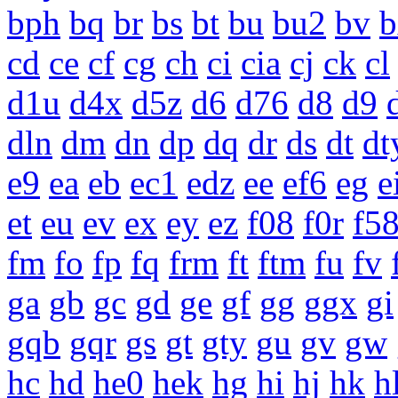
bph
bq
br
bs
bt
bu
bu2
bv
b
cd
ce
cf
cg
ch
ci
cia
cj
ck
cl
d1u
d4x
d5z
d6
d76
d8
d9
dln
dm
dn
dp
dq
dr
ds
dt
dt
e9
ea
eb
ec1
edz
ee
ef6
eg
e
et
eu
ev
ex
ey
ez
f08
f0r
f5
fm
fo
fp
fq
frm
ft
ftm
fu
fv
ga
gb
gc
gd
ge
gf
gg
ggx
gi
gqb
gqr
gs
gt
gty
gu
gv
gw
hc
hd
he0
hek
hg
hi
hj
hk
h