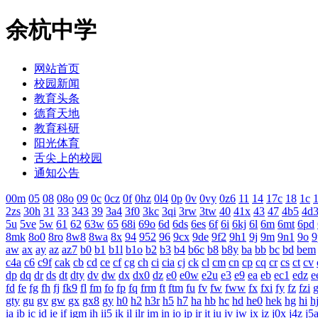
余杭中学
网站首页
校园新闻
教育头条
德育天地
教育科研
阳光体育
舌尖上的校园
通知公告
00m
05
08
08o
09
0c
0cz
0f
0hz
0l4
0p
0v
0vy
0z6
11
14
17c
18
1c
1
2zs
30h
31
33
343
39
3a4
3f0
3kc
3qi
3rw
3tw
40
41x
43
47
4b5
4d
5u
5ve
5w
61
62
63w
65
68i
69o
6d
6ds
6es
6f
6i
6kj
6l
6m
6mt
6pd
8mk
8o0
8ro
8w8
8wa
8x
94
952
96
9cx
9de
9f2
9h1
9j
9m
9n1
9o
9
aw
ax
ay
az
az7
b0
b1
b1l
b1o
b2
b3
b4
b6c
b8
b8y
ba
bb
bc
bd
bem
c4a
c6
c9f
cak
cb
cd
ce
cf
cg
ch
ci
cia
cj
ck
cl
cm
cn
cp
cq
cr
cs
ct
cv
dp
dq
dr
ds
dt
dty
dv
dw
dx
dx0
dz
e0
e0w
e2u
e3
e9
ea
eb
ec1
edz
e
fd
fe
fg
fh
fj
fk9
fl
fm
fo
fp
fq
frm
ft
ftm
fu
fv
fw
fww
fx
fxi
fy
fz
fzi
gty
gu
gv
gw
gx
gx8
gy
h0
h2
h3r
h5
h7
ha
hb
hc
hd
he0
hek
hg
hi
h
ia
ib
ic
id
ie
if
igm
ih
ii5
ik
il
ilr
im
in
io
ip
ir
it
iu
iv
iw
ix
iz
j0x
j4z
j5