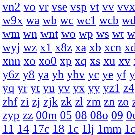
vn2
vo
vr
vse
vsp
vt
vv
vv
w9x
wa
wb
wc
wc1
wcb
w
wm
wn
wnt
wo
wp
ws
wt
w
wyj
wz
x1
x8z
xa
xb
xcn
x
xnn
xo
xo0
xp
xq
xs
xu
xv
y6z
y8
ya
yb
ybv
yc
ye
yf
yq
yr
yt
yu
yv
yx
yy
yz1
z4
zhf
zi
zj
zjk
zk
zl
zm
zn
zo
zyp
zz
00m
05
08
08o
09
0
11
14
17c
18
1c
1lj
1mm
1