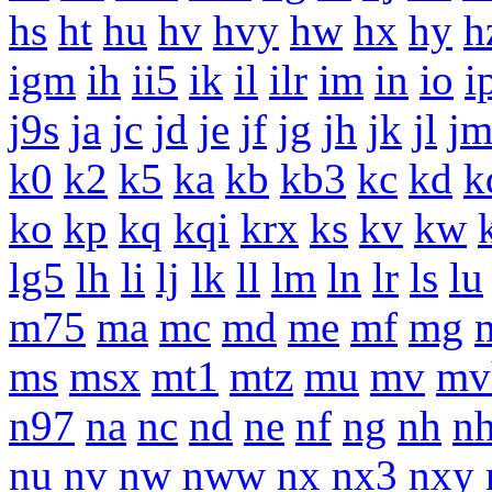
hs
ht
hu
hv
hvy
hw
hx
hy
h
igm
ih
ii5
ik
il
ilr
im
in
io
i
j9s
ja
jc
jd
je
jf
jg
jh
jk
jl
j
k0
k2
k5
ka
kb
kb3
kc
kd
k
ko
kp
kq
kqi
krx
ks
kv
kw
lg5
lh
li
lj
lk
ll
lm
ln
lr
ls
lu
m75
ma
mc
md
me
mf
mg
ms
msx
mt1
mtz
mu
mv
mv
n97
na
nc
nd
ne
nf
ng
nh
n
nu
nv
nw
nww
nx
nx3
nxy