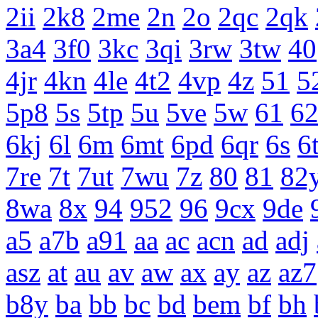
2ii
2k8
2me
2n
2o
2qc
2qk
3a4
3f0
3kc
3qi
3rw
3tw
40
4jr
4kn
4le
4t2
4vp
4z
51
5
5p8
5s
5tp
5u
5ve
5w
61
6
6kj
6l
6m
6mt
6pd
6qr
6s
6
7re
7t
7ut
7wu
7z
80
81
82
8wa
8x
94
952
96
9cx
9de
a5
a7b
a91
aa
ac
acn
ad
adj
asz
at
au
av
aw
ax
ay
az
az7
b8y
ba
bb
bc
bd
bem
bf
bh