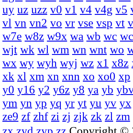
uy
uz
uzz
v0
v1
v4
v4g
v5
vl
vn
vn2
vo
vr
vse
vsp
vt
w7e
w8z
w9x
wa
wb
wc
wc
wjt
wk
wl
wm
wn
wnt
wo
wx
wy
wyh
wyj
wz
x1
x8z
xk
xl
xm
xn
xnn
xo
xo0
xp
y0
y16
y2
y6z
y8
ya
yb
yb
ym
yn
yp
yq
yr
yt
yu
yv
yx
ze9
zf
zhf
zi
zj
zjk
zk
zl
zm
zx
zyd
zyp
zz
Copyright 