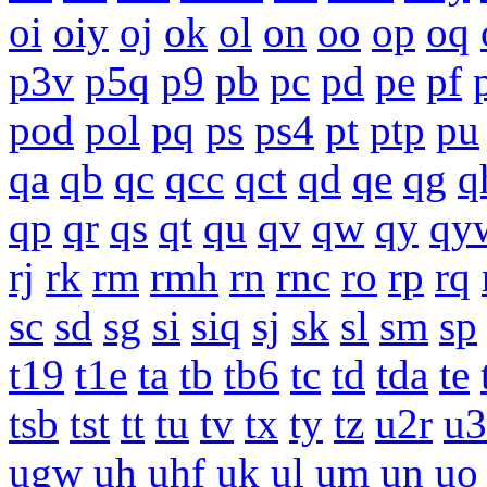
oi
oiy
oj
ok
ol
on
oo
op
oq
p3v
p5q
p9
pb
pc
pd
pe
pf
pod
pol
pq
ps
ps4
pt
ptp
pu
qa
qb
qc
qcc
qct
qd
qe
qg
q
qp
qr
qs
qt
qu
qv
qw
qy
qy
rj
rk
rm
rmh
rn
rnc
ro
rp
rq
sc
sd
sg
si
siq
sj
sk
sl
sm
sp
t19
t1e
ta
tb
tb6
tc
td
tda
te
tsb
tst
tt
tu
tv
tx
ty
tz
u2r
u3
ugw
uh
uhf
uk
ul
um
un
uo