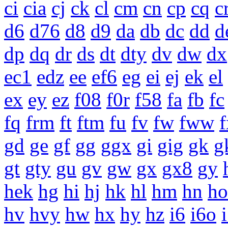
ci
cia
cj
ck
cl
cm
cn
cp
cq
c
d6
d76
d8
d9
da
db
dc
dd
d
dp
dq
dr
ds
dt
dty
dv
dw
dx
ec1
edz
ee
ef6
eg
ei
ej
ek
el
ex
ey
ez
f08
f0r
f58
fa
fb
fc
fq
frm
ft
ftm
fu
fv
fw
fww
f
gd
ge
gf
gg
ggx
gi
gig
gk
g
gt
gty
gu
gv
gw
gx
gx8
gy
hek
hg
hi
hj
hk
hl
hm
hn
ho
hv
hvy
hw
hx
hy
hz
i6
i6o