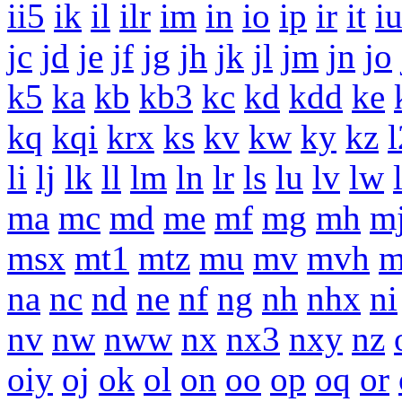
ii5
ik
il
ilr
im
in
io
ip
ir
it
i
jc
jd
je
jf
jg
jh
jk
jl
jm
jn
jo
k5
ka
kb
kb3
kc
kd
kdd
ke
kq
kqi
krx
ks
kv
kw
ky
kz
li
lj
lk
ll
lm
ln
lr
ls
lu
lv
lw
ma
mc
md
me
mf
mg
mh
m
msx
mt1
mtz
mu
mv
mvh
na
nc
nd
ne
nf
ng
nh
nhx
ni
nv
nw
nww
nx
nx3
nxy
nz
oiy
oj
ok
ol
on
oo
op
oq
or